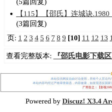
(5篇回复)
【115】【邵氏】连城诀.1980
(3篇回复)
页:
1
2
3
4
5
6
7
8
9
[10]
11
12
13
查看完整版本:
『邵氏电影下载区
本站仅供网友自由讨论使用，所有个人言论均
本站内容均经过严格审查筛选，内容健康，如发现违反国家
广而告之：【影视16
Powered by
Discuz! X3.4 Ar