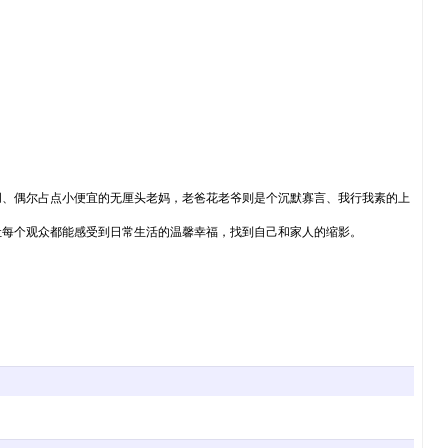
、偶尔占点小便宜的无厘头老妈，老爸花老爷则是个沉默寡言、我行我素的上
让每个观众都能感受到日常生活的温馨幸福，找到自己和家人的缩影。