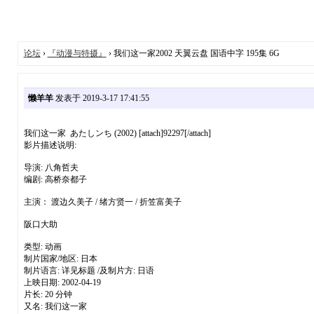
论坛
›
『动漫与特摄』
› 我们这一家2002 天翼云盘 国语中字 195集 6G
懒羊羊
发表于 2019-3-17 17:41:55
我们这一家 あたしンち (2002) [attach]92297[/attach]
影片描述说明:
导演: 八角哲夫
编剧: 高桥奈都子
主演： 渡边久美子 / 绪方贤一 / 折笠富美子
阪口大助
类型: 动画
制片国家/地区: 日本
制片语言: 详见标题 /及制片方: 日语
上映日期: 2002-04-19
片长: 20 分钟
又名: 我们这一家