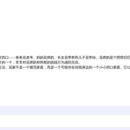
四口——爸爸花老爷、妈妈花师奶、长女花带柑和儿子花带桔。花师奶是个唠唠叨叨
常的一个，常常对花师奶和阿柑的脱线行为感到无语。
生活。花家不是一个模范家庭，而是一个可能存在你我身边的一个小小四口家庭。它