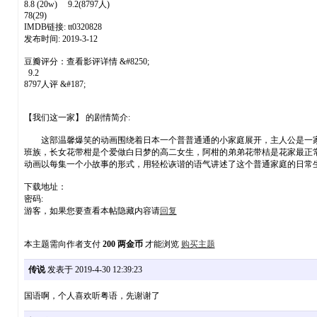
8.8 (20w) 9.2(8797人)
78(29)
IMDB链接: tt0320828
发布时间: 2019-3-12
豆瓣评分：查看影评详情 &#8250;
9.2
8797人评 &#187;
【我们这一家】 的剧情简介:
这部温馨爆笑的动画围绕着日本一个普普通通的小家庭展开，主人公是一家
班族，长女花带柑是个爱做白日梦的高二女生，阿柑的弟弟花带桔是花家最正
动画以每集一个小故事的形式，用轻松诙谐的语气讲述了这个普通家庭的日常
下载地址：
密码:
游客，如果您要查看本帖隐藏内容请
回复
本主题需向作者支付
200 两金币
才能浏览
购买主题
传说
发表于 2019-4-30 12:39:23
国语啊，个人喜欢听粤语，先谢谢了