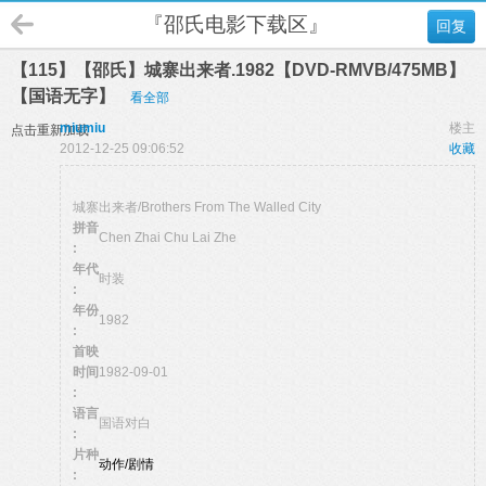
『邵氏电影下载区』
回复
【115】【邵氏】城寨出来者.1982【DVD-RMVB/475MB】
【国语无字】
看全部
miumiu
楼主
点击重新加载
2012-12-25 09:06:52
收藏
城寨出来者/Brothers From The Walled City
拼音
Chen Zhai Chu Lai Zhe
:
年代
时装
:
年份
1982
:
首映
时间
1982-09-01
:
语言
国语对白
:
片种
动作/剧情
: