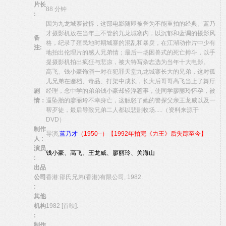
片长
88 分钟
:
因为九龙城寨被拆，这部电影随即被誉为不能重拍的经典。蓝乃
才摄影机放在当年三不管的九龙城寨内，以沉郁和蓝调的摄影风
备
格，纪录了殖民地时期城寨的混乱和暴戾，在江湖动作片中少有
注:
地拍出伦理片的感人兄弟情；最后一场困兽式的死亡搏斗，以手
提摄影机拍出疯狂与悲凉，被大特写杂志选为当年十大电影。
高飞、钱小豪饰演一对在犯罪天堂九龙城寨长大的兄弟，这对孤
儿兄弟在赌档、毒品、打架中成长，长大后哥哥高飞当上了舞厅
剧
经理，念中学的弟弟钱小豪却轻浮惹事，使同学廖丽玲怀孕，被
情：
逼坠胎的廖丽玲不幸身亡，这触怒了她的警探父亲王龙威以及一
帮歹徒，最后导致兄弟二人都以悲剧收场.....（资料来源于
DVD）
制作
导演,
蓝乃才
（1950--）【1992年拍完《力王》后失踪至今】
人 :
演员
钱小豪、高飞、王龙威、廖丽玲、关海山
:
出品
公司
香港:邵氏兄弟(香港)有限公司, 1982.
:
其他
机构
1982 [首映].
:
制作