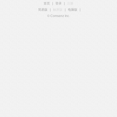
首页
|
登录
|
注册
简易版
|
触屏版
|
电脑版
|
© Comsenz Inc.