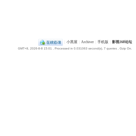
|
小黑屋
|
Archiver
|
手机版
|
影视168论坛
GMT+8, 2026-8-8 15:01
, Processed in 0.031063 second(s), 7 queries , Gzip On.