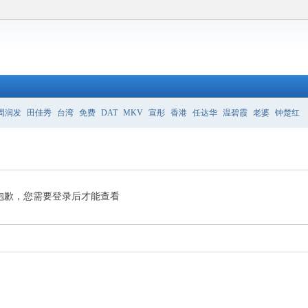
周润发
田佳秀
台湾
免费
DAT
MKV
宣彤
香港
任达华
温碧霞
老婆
钟楚红
抱歉，您需要登录后才能查看