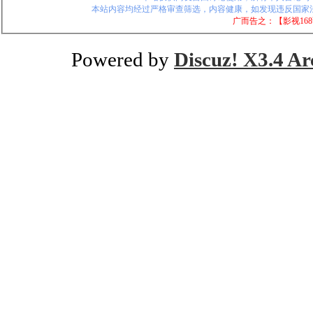
本站内容均经过严格审查筛选，内容健康，如发现违反国家
广而告之：【影视16
Powered by
Discuz! X3.4 Ar