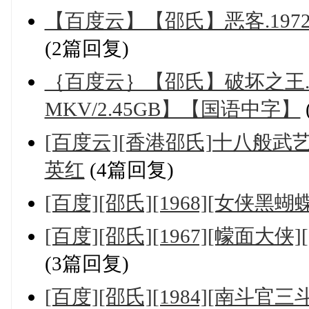
【百度云】【邵氏】恶客.1972
(2篇回复)
｛百度云｝【邵氏】破坏之王.1
MKV/2.45GB】【国语中字】
[百度云][香港邵氏]十八般武艺.19
英红
(4篇回复)
[百度][邵氏][1968][女侠黑蝴
[百度][邵氏][1967][幪面大侠
(3篇回复)
[百度][邵氏][1984][南斗官三