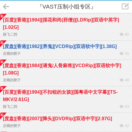
『VAST压制小组专区』
[百度][香港][1994][採花和尚(邪僧)][LDRip][双语中英字]
[1.02G]
路飞二挡
60
[度盘][香港][1982][养鬼][VCDRip][双语软中字][1.38G]
后裔的靶子
31
[度盘][香港][1984][请鬼/人骨麻将][VCDRip][双语软中字]
[1.08G]
后裔的靶子
48
[百度][香港][1994][不扣钮的女孩][国粤语中文字幕][TS-
MKV/2.61G]
路飞二挡
63
[度盘][香港][2007][降头][DVDRip][双语中字][2.97G]
后裔的靶子
52