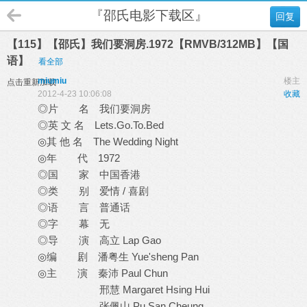
『邵氏电影下载区』
回复
【115】【邵氏】我们要洞房.1972【RMVB/312MB】【国
语】
看全部
miumiu
楼主
点击重新加载
2012-4-23 10:06:08
收藏
◎片 名 我们要洞房
◎英 文 名 Lets.Go.To.Bed
◎其 他 名 The Wedding Night
◎年 代 1972
◎国 家 中国香港
◎类 别 爱情 / 喜剧
◎语 言 普通话
◎字 幕 无
◎导 演 高立 Lap Gao
◎编 剧 潘粤生 Yue'sheng Pan
◎主 演 秦沛 Paul Chun
邢慧 Margaret Hsing Hui
张佩山 Pu San Cheung