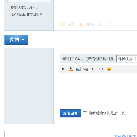
签到天数: 1617 天
[LV.Master]伴坛终老
回复
支持
反对
懒得打字嘛，点击右侧快捷回复
回帖后跳转到最后一页
发表回复
本站仅供网友