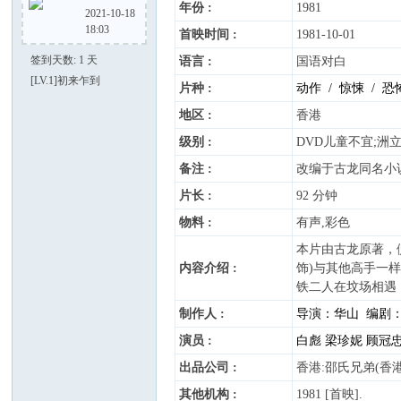
年份 :
1981
2021-10-18
18:03
首映时间 :
1981-10-01
视
签到天数: 1 天
语言 :
国语对白
[LV.1]初来乍到
片种 :
动作 / 惊悚 / 恐
地区 :
香港
级别 :
DVD儿童不宜;洲
备注 :
改编于古龙同名小
片长 :
92 分钟
16
物料 :
有声,彩色
本片由古龙原著，
内容介绍 :
饰)与其他高手一
铁二人在坟场相遇
制作人 :
导演：华山 编剧
演员 :
白彪 梁珍妮 顾冠忠
出品公司 :
香港:邵氏兄弟(香港)
8
其他机构 :
1981 [首映].