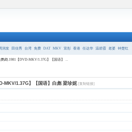
周润发
田佳秀
台湾
免费
DAT
MKV
宣彤
香港
任达华
温碧霞
老婆
钟楚红
鹉.1981【DVD-MKV/1.37G】【国语】 ...
D-MKV/1.37G】【国语】白彪 梁珍妮
[复制链接]