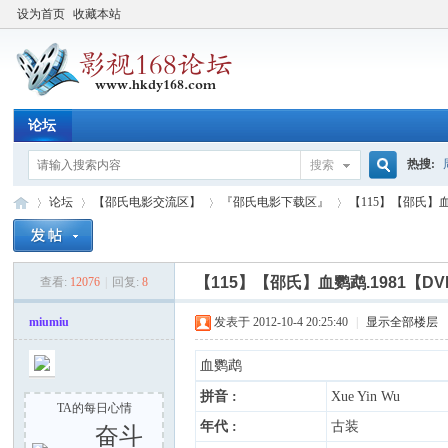
设为首页
收藏本站
论坛
热搜:
搜索
搜
论坛
【邵氏电影交流区】
『邵氏电影下载区』
【115】【邵氏】血鹦
索
【115】【邵氏】血鹦鹉.1981【DV
查看:
12076
|
回复:
8
影
»
›
›
›
miumiu
发表于 2012-10-4 20:25:40
|
显示全部楼层
血鹦鹉
拼音 :
Xue Yin Wu
TA的每日心情
年代 :
古装
奋斗