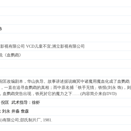
怖
立影视有限公司 VCD儿童不宜;洲立影视有限公司
说《血鹦鹉》
倪匡改编剧本，华山执导。故事讲述据说幽冥中诸魔用魔血化成了血鹦鹉
样，一直在追寻血鹦鹉的真相；而中原名捕「铁手无情」铁恨(刘永 饰)
，血鹦鹉突告出现，铁死於它的魔力之下……(内容简介来自DVD)
：倪匡 武术指导：徐虾
 刘永 井淼 詹森
有限公司;邵氏制片厂, 1981.