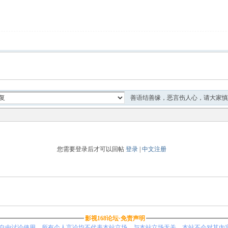
善语结善缘，恶言伤人心，请大家慎
您需要登录后才可以回帖
登录
|
中文注册
影视168论坛·免责声明
自由讨论使用，所有个人言论均不代表本站立场，与本站立场无关，本站不会对其內