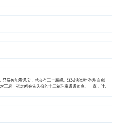
，只要你能看见它，就会有三个愿望。江湖侠盗叶停枫(白彪
，则对王府一夜之间突告失窃的十三箱珠宝紧紧追查。一夜，叶、