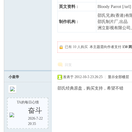
英文资料 :
Bloody Parrot [/url]
邵氏兄弟(香港)有限
制作机构 :
邵氏制片厂,出品.
洲立影视有限公司,
已有 10 人购买
本主题需向作者支付
150
论
回复
小皇帝
发表于 2012-10-5 23:26:25
|
显示全部楼层
邵氏经典原盘，购买支持，希望不错
TA的每日心情
奋斗
坛
2026-7-22
20:35