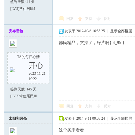
签到天数: 41 天
[LV.5]常住居民I
回复
支持
反对
安布雷拉
发表于 2012-10-6 16:55:25
|
显示全部楼层
邵氏精品，支持了，好片啊{:4_95:}
TA的每日心情
开心
2023-11-21
19:22
签到天数: 145 天
[LV.7]常住居民III
回复
支持
反对
太阳和月亮
发表于 2014-9-11 00:03:24
|
显示全部楼层
这个买来看看