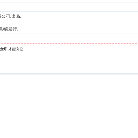
公司,出品.
影碟发行.
 两金币
才能浏览